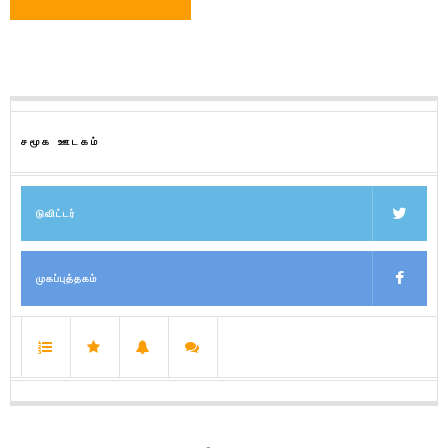
சமூக ஊடகம்
டுவிட்டர்
முகப்புத்தகம்