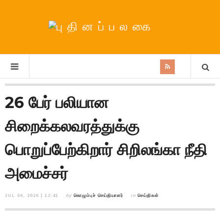
26 பேர் பலியான
சிறைக்கலவரத்துக்கு
பொறுப்பேற்கிறார் சிறிலங்கா நீதி
அமைச்சர்
JUL 06, 2026 | 12:41
by
கொழும்புச் செய்தியாளர்
in
செய்திகள்