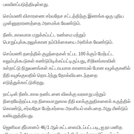
பலவீனப்படுத்தியுள்ளது.
செம்மணி விசாரணை சர்வதேச சட்டத்திற்கு இணங்க ஒரு புதிய
முன்னுதாரணத்தை அமைக்க வேண்டும்.
நீண்டகாலமாக மறுக்கப்பட்ட உண்மை மற்றும்
பொறுப்புக்கூறலுக்கான நம்பிக்கையை அளிக்க வேண்டும்.
செம்மணி தளத்தில் குழந்தைகள் உட்பட 100 க்கும் மேற்பட்ட
எலும்புக்கூடுகள் கண்டுபிடிக்கப்பட்டிருப்பது, சிறிலங்காவின்
உள்நாட்டு நிறுவனங்கள் கட்டாயமாக காணாமல் போன வழக்குகளில்
நீதி வழங்குவதில் தொடர்ந்து தோல்வியடைந்ததை
எடுத்துக்காட்டுகிறது.
நாட்டின் நீண்டகால தண்டனை விலக்கு வரலாறு மற்றும்
நிறைவேற்றப்படாத நிலைமாறுகால நீதி வாக்குறுதிகளைக் கருத்தில்
கொண்டு, சர்வதேச மேற்பார்வை அவசியம் என்பதை அது மீண்டும்
வலியுறுத்தியது.
ஜெனிவா தீர்மானம் 46/1 ஆல் கட்டளையிடப்பட்டபடி, ஐ.நா மனித