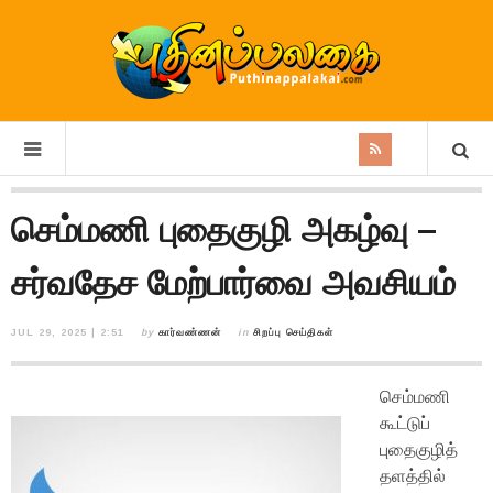
செம்மணி புதைகுழி அகழ்வு –
சர்வதேச மேற்பார்வை அவசியம்
JUL 29, 2025 | 2:51
by
கார்வண்ணன்
in
சிறப்பு செய்திகள்
செம்மணி
கூட்டுப்
புதைகுழித்
தளத்தில்