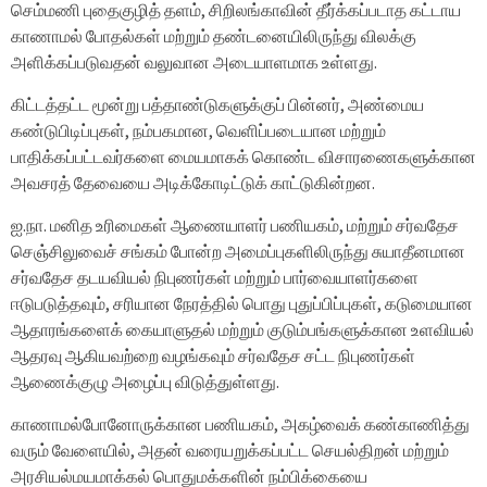
செம்மணி புதைகுழித் தளம், சிறிலங்காவின் தீர்க்கப்படாத கட்டாய
காணாமல் போதல்கள் மற்றும் தண்டனையிலிருந்து விலக்கு
அளிக்கப்படுவதன் வலுவான அடையாளமாக உள்ளது.
கிட்டத்தட்ட மூன்று பத்தாண்டுகளுக்குப் பின்னர், அண்மைய
கண்டுபிடிப்புகள், நம்பகமான, வெளிப்படையான மற்றும்
பாதிக்கப்பட்டவர்களை மையமாகக் கொண்ட விசாரணைகளுக்கான
அவசரத் தேவையை அடிக்கோடிட்டுக் காட்டுகின்றன.
ஐ.நா. மனித உரிமைகள் ஆணையாளர் பணியகம், மற்றும் சர்வதேச
செஞ்சிலுவைச் சங்கம் போன்ற அமைப்புகளிலிருந்து சுயாதீனமான
சர்வதேச தடயவியல் நிபுணர்கள் மற்றும் பார்வையாளர்களை
ஈடுபடுத்தவும், சரியான நேரத்தில் பொது புதுப்பிப்புகள், கடுமையான
ஆதாரங்களைக் கையாளுதல் மற்றும் குடும்பங்களுக்கான உளவியல்
ஆதரவு ஆகியவற்றை வழங்கவும் சர்வதேச சட்ட நிபுணர்கள்
ஆணைக்குழு அழைப்பு விடுத்துள்ளது.
காணாமல்போனோருக்கான பணியகம், அகழ்வைக் கண்காணித்து
வரும் வேளையில், அதன் வரையறுக்கப்பட்ட செயல்திறன் மற்றும்
அரசியல்மயமாக்கல் பொதுமக்களின் நம்பிக்கையை