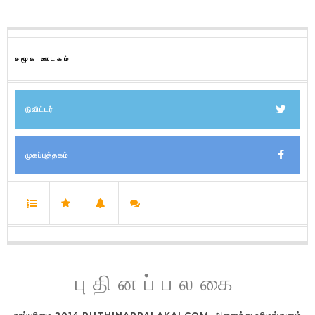
சமூக ஊடகம்
டுவிட்டர்
முகப்புத்தகம்
புதினப்பலகை