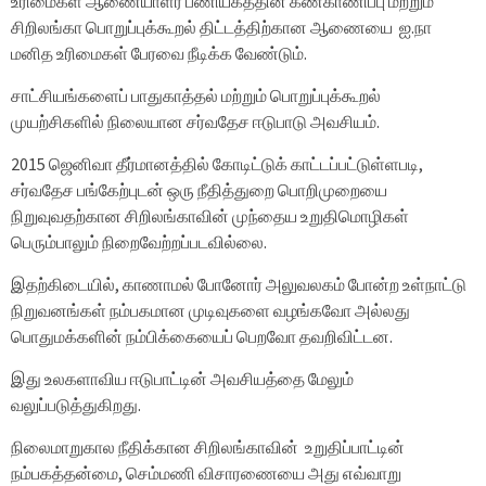
உரிமைகள் ஆணையாளர் பணியகத்தின் கண்காணிப்பு மற்றும்
சிறிலங்கா பொறுப்புக்கூறல் திட்டத்திற்கான ஆணையை ஐ.நா
மனித உரிமைகள் பேரவை நீடிக்க வேண்டும்.
சாட்சியங்களைப் பாதுகாத்தல் மற்றும் பொறுப்புக்கூறல்
முயற்சிகளில் நிலையான சர்வதேச ஈடுபாடு அவசியம்.
2015 ஜெனிவா தீர்மானத்தில் கோடிட்டுக் காட்டப்பட்டுள்ளபடி,
சர்வதேச பங்கேற்புடன் ஒரு நீதித்துறை பொறிமுறையை
நிறுவுவதற்கான சிறிலங்காவின் முந்தைய உறுதிமொழிகள்
பெரும்பாலும் நிறைவேற்றப்படவில்லை.
இதற்கிடையில், காணாமல் போனோர் அலுவலகம் போன்ற உள்நாட்டு
நிறுவனங்கள் நம்பகமான முடிவுகளை வழங்கவோ அல்லது
பொதுமக்களின் நம்பிக்கையைப் பெறவோ தவறிவிட்டன.
இது உலகளாவிய ஈடுபாட்டின் அவசியத்தை மேலும்
வலுப்படுத்துகிறது.
நிலைமாறுகால நீதிக்கான சிறிலங்காவின் உறுதிப்பாட்டின்
நம்பகத்தன்மை, செம்மணி விசாரணையை அது எவ்வாறு