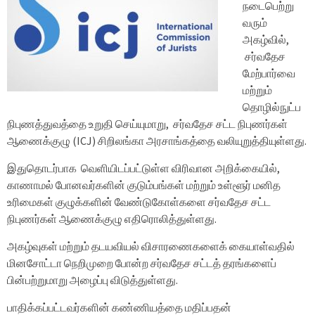
நடைபெற்று
வரும்
அகழ்வில்,
சர்வதேச
மேற்பார்வை
மற்றும்
தொழில்நுட்ப
நிபுணத்துவத்தை உறுதி செய்யுமாறு, சர்வதேச சட்ட நிபுணர்கள்
ஆணைக்குழு (ICJ) சிறிலங்கா அரசாங்கத்தை வலியுறுத்தியுள்ளது.
இதுதொடர்பாக வெளியிடப்பட்டுள்ள விரிவான அறிக்கையில்,
காணாமல் போனவர்களின் குடும்பங்கள் மற்றும் உள்ளூர் மனித
உரிமைகள் குழுக்களின் வேண்டுகோள்களை சர்வதேச சட்ட
நிபுணர்கள் ஆணைக்குழு எதிரொலித்துள்ளது.
அகழ்வுகள் மற்றும் தடயவியல் விசாரணைகளைக் கையாள்வதில்
மினசோட்டா நெறிமுறை போன்ற சர்வதேச சட்டத் தரங்களைப்
பின்பற்றுமாறு அழைப்பு விடுத்துள்ளது.
பாதிக்கப்பட்டவர்களின் கண்ணியத்தை மதிப்பதன்