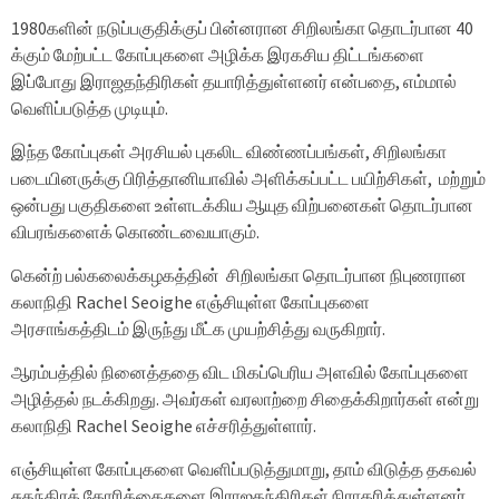
1980களின் நடுப்பகுதிக்குப் பின்னரான சிறிலங்கா தொடர்பான 40
க்கும் மேற்பட்ட கோப்புகளை அழிக்க இரகசிய திட்டங்களை
இப்போது இராஜதந்திரிகள் தயாரித்துள்ளனர் என்பதை, எம்மால்
வெளிப்படுத்த முடியும்.
இந்த கோப்புகள் அரசியல் புகலிட விண்ணப்பங்கள், சிறிலங்கா
படையினருக்கு பிரித்தானியாவில் அளிக்கப்பட்ட பயிற்சிகள், மற்றும்
ஒன்பது பகுதிகளை உள்ளடக்கிய ஆயுத விற்பனைகள் தொடர்பான
விபரங்களைக் கொண்டவையாகும்.
கென்ற் பல்கலைக்கழகத்தின் சிறிலங்கா தொடர்பான நிபுணரான
கலாநிதி Rachel Seoighe எஞ்சியுள்ள கோப்புகளை
அரசாங்கத்திடம் இருந்து மீட்க முயற்சித்து வருகிறார்.
ஆரம்பத்தில் நினைத்ததை விட மிகப்பெரிய அளவில் கோப்புகளை
அழித்தல் நடக்கிறது. அவர்கள் வரலாற்றை சிதைக்கிறார்கள் என்று
கலாநிதி Rachel Seoighe எச்சரித்துள்ளார்.
எஞ்சியுள்ள கோப்புகளை வெளிப்படுத்துமாறு, தாம் விடுத்த தகவல்
சுதந்திரக் கோரிக்கைகளை இராஜதந்திரிகள் நிராகரித்துள்ளனர்