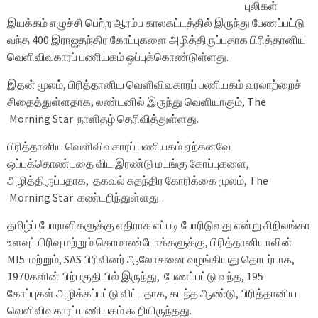
புலிகள்
இயக்கம் எழுச்சி பெற்ற ஆரம்ப காலகட்டத்தில் இருந்து பேணப்பட்டு
வந்த 400 இராஜதந்திர கோப்புகளை அழித்திருப்பதாக பிரித்தானிய
வெளிவிவகாரப் பணியகம் ஒப்புக்கொண்டுள்ளது.
இதன் மூலம், பிரித்தானிய வெளிவிவகாரப் பணியகம் வரலாற்றைச்
சிதைத்துள்ளதாக, லண்டனில் இருந்து வெளியாகும், The
Morning Star நாளிதழ் தெரிவித்துள்ளது.
பிரித்தானிய வெளிவிவகாரப் பணியகம் ஏற்கனவே
ஒப்புக்கொண்டதை விட இரண்டு மடங்கு கோப்புகளை,
அழித்திருப்பதாக, தகவல் சுதந்திர கோரிக்கை மூலம், The
Morning Star கண்டறிந்துள்ளது.
தமிழ்ப் போராளிகளுக்கு எதிராக எப்படி போரிடுவது என்று சிறிலங்கா
உளவுப் பிரிவு மற்றும் கொமாண்டோக்களுக்கு, பிரித்தானியாவின்
MI5 மற்றும், SAS பிரிவினர் ஆலோசனை வழங்கியது தொடர்பாக,
1970களின் பிற்பகுதியில் இருந்து, பேணப்பட்டு வந்த, 195
கோப்புகள் அழிக்கப்பட்டு விட்டதாக, கடந்த ஆண்டு, பிரித்தானிய
வெளிவிவகாரப் பணியகம் கூறியிருந்தது.