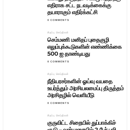
எதிராக சட்ட நடவடிக்கைக்கு
தயாராகும் எதிர்க்கட்சி
0 COMMENTS
சிறப்பு செய்திகள்
செம்மணி மனிதப் புதைகுழி
எலும்புக்கூடுகளின் எண்ணிக்கை
500 ஐ தாண்டியது
0 COMMENTS
சிறப்பு செய்திகள்
நீதியரசர்களின் ஓய்வு வயதை
உயர்த்தும் அரசியலமைப்பு திருத்தம்
அரசிதழில் வெளியீடு
0 COMMENTS
சிறப்பு செய்திகள்
குருவிட்ட சிறையில் துப்பாக்கிச்
சூடு – வன்முறையில் 2 பேர் பலி,