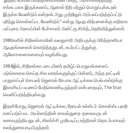
இந்தப் போரில் பிரித்தானியாவின் பங்கு, அரசாங்கத்திற்கு
சங்கடமாக இருக்கலாம், ஆனால் நீதி மற்றும் பொறுப்புக்கூறல்
இருக்க வேண்டும் என்றால் அது முற்றிலும் அம்பலப்படுத்தப்பட்டு
புரிந்து கொள்ளப்பட வேண்டும்.” என்று ஆயுத விற்பனைக்கு எதிராக
பரப்புரை அமைப்பின் பேச்சாளர் அன்ட்ரூ சிமித், தெரிவித்துள்ளார்.
1980களில் சிறிலங்காவின் வலதுசாரி அதிபருக்கு பிரித்தானியா
ஆயுதங்களைக் கொடுத்ததுடன், உயர்மட்டத்துக்கு
ஆலோசனைகளையும் வழங்கியது.
1984இல், சிறிலங்கா படையினர் தமிழ்ப் பொதுமக்களைப்
படுகொலை செய்த சில வாரங்களுக்குப் பின்னர், அந்த நாட்டின்
பாதுகாப்புச் செயலர் ஜெனரல் சேபால ஆட்டிக்கல பெல்பாஸ்டுக்கு
இரகசியப் பயணம் மேற்கொண்டிருந்தார் என்பதையும், The Star
வெளிப்படுத்தியுள்ளது.
இதன்போது, ஜெனரல் ஆட்டிக்கல, றோயல் உல்ஸ்டர் கொன்ஸ்டபுலறி
எனப்படும் வட அயர்லாந்தின் காவல்துறை தலைவருடன்
உணவருந்தியதுடன், கிளர்ச்சி முறியடிப்பு உத்திகள் தொடர்பாகவும்
கலந்துரையாடியிருந்தார்.