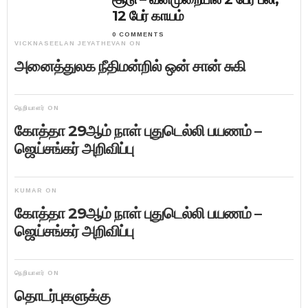
12 பேர் காயம்
0 COMMENTS
VICKNASEELAN JEYATHEVAN
ON
அனைத்துலக நீதிமன்றில் ஒன் சான் சுகி
நெறியாளர்
ON
கோத்தா 29ஆம் நாள் புதுடெல்லி பயணம் –
ஜெய்சங்கர் அறிவிப்பு
KUMAR
ON
கோத்தா 29ஆம் நாள் புதுடெல்லி பயணம் –
ஜெய்சங்கர் அறிவிப்பு
நெறியாளர்
ON
தொடர்புகளுக்கு