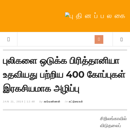
புலிகளை ஒடுக்க பிரித்தானியா
உதவியது பற்றிய 400 கோப்புகள்
இரகசியமாக அழிப்பு
JAN 21, 2019 | 12:48
by
கார்வண்ணன்
in
கட்டுரைகள்
சிறிலங்காவில்
விடுதலைப்