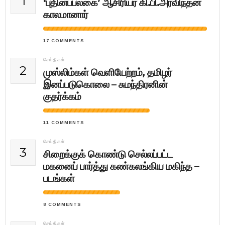
1
‘புதினப்பலகை’ ஆசிரியர் கி.பி.அரவிந்தன்
காலமானார்
17 COMMENTS
செய்திகள்
2
முஸ்லிம்கள் வெளியேற்றம், தமிழர்
இனப்படுகொலை – சுமந்திரனின்
குதர்க்கம்
11 COMMENTS
செய்திகள்
3
சிறைக்குக் கொண்டு செல்லப்பட்ட
மகனைப் பார்த்து கண்கலங்கிய மகிந்த –
படங்கள்
8 COMMENTS
செய்திகள்