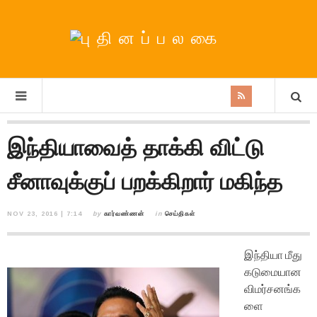
இந்தியாவைத் தாக்கி விட்டு
சீனாவுக்குப் பறக்கிறார் மகிந்த
NOV 23, 2016 | 7:14
by
கார்வண்ணன்
in
செய்திகள்
இந்தியா மீது
கடுமையான
விமர்சனங்க
ளை