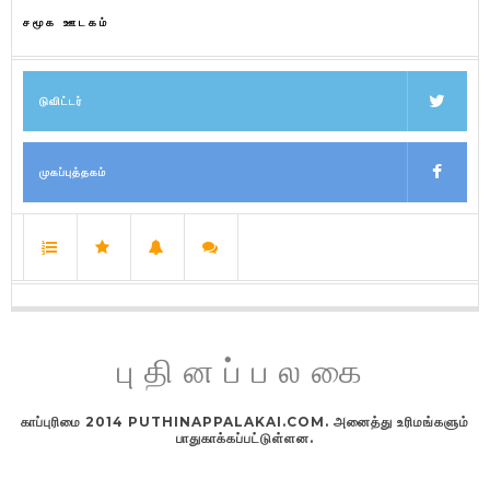
சமூக ஊடகம்
டுவிட்டர்
முகப்புத்தகம்
புதினப்பலகை
காப்புரிமை 2014 PUTHINAPPALAKAI.COM. அனைத்து உரிமங்களும்
பாதுகாக்கப்பட்டுள்ளன.