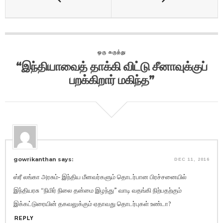
ஒரு கருத்து
“இந்தியாவைத் தாக்கி விட்டு சீனாவுக்குப்
பறக்கிறார் மகிந்த”
gowrikanthan says:
DEC 11, 2016
ஸ்ரீ லங்கா அரசும்- இந்திய மீனவர்களும் தொடர்பான பிரச்சனையில்
இந்தியரசு “நிமிர் நிலை தன்மை இழந்து” வாடி வதங்கி நிற்பதற்கும்
இக்கட்டுரையின் தகவலுக்கும் ஏதாவது தொடர்புகள் உண்டா?
REPLY