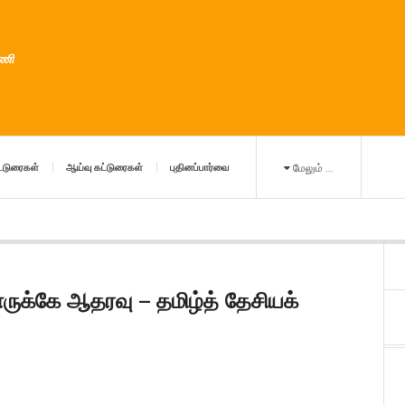
ுணி
்டுரைகள்
ஆய்வு கட்டுரைகள்
புதினப்பார்வை
மேலும் ...
ுக்கே ஆதரவு – தமிழ்த் தேசியக்