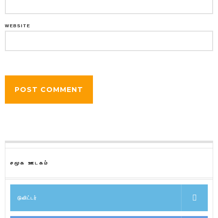
WEBSITE
சமூக ஊடகம்
டுவிட்டர்