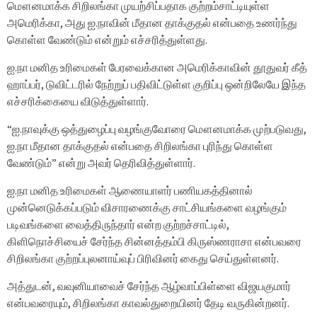
மௌனமாக்க சிறிலங்கா முயற்சிப்பதாக குற்றம்சாட்டியுள்ள
அமெரிக்கா, அது ஐ.நாவின் மீதான தாக்குதல் என்பதை உணர்ந்து
கொள்ள வேண்டும் என்றும் எச்சரித்துள்ளது.
ஐ.நா மனித உரிமைகள் பேரவைக்கான அமெரிக்காவின் தூதுவர் கீத்
ஹாப்பர், டுவிட்டரில் நேற்றுப் பதிவிட்டுள்ள குறிப்பு ஒன்றிலேயே இந்த
எச்சரிக்கையை விடுத்துள்ளார்.
“ஐ.நாவுக்கு ஒத்துழைப்பு வழங்குவோரை மௌனமாக்க முற்படுவது,
ஐ.நா மீதான தாக்குதல் என்பதை சிறிலங்கா புரிந்து கொள்ள
வேண்டும்” என்று அவர் தெரிவித்துள்ளார்.
ஐ.நா மனித உரிமைகள் ஆணையாளர் பணியகத்தினால்
முன்னெடுக்கப்படும் விசாரணைக்கு சாட்சியங்களை வழங்கும்
படிவங்களை வைத்திருந்தார் என்ற குற்றச்சாட்டில்,
கிளிநொச்சியைச் சேர்ந்த சின்னத்தம்பி கிருஸ்ணராசா என்பவரை
சிறிலங்கா குற்றப்புலனாய்வுப் பிரிவினர் கைது செய்துள்ளனர்.
அத்துடன், வவுனியாவைச் சேர்ந்த ஆழ்வாப்பிள்ளை விஜயகுமார்
என்பவரையும், சிறிலங்கா காவல்துறையினர் தேடி வருகின்றனர்.