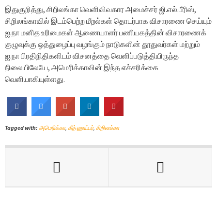
இதுகுறித்து, சிறிலங்கா வெளிவிவகார அமைச்சர் ஜி.எல்.பீரிஸ்,
சிறிலங்காவில் இடம்பெற்ற மீறல்கள் தொடர்பாக விசாரணை செய்யும்
ஐ.நா மனித உரிமைகள் ஆணையாளர் பணியகத்தின் விசாரணைக்
குழுவுக்கு ஒத்துழைப்பு வழங்கும் நாடுகளின் தூதுவர்கள் மற்றும்
ஐ.நா பிரதிநிதிகளிடம் விசனத்தை வெளிப்படுத்தியிருந்த
நிலையிலேயே, அமெரிக்காவின் இந்த எச்சரிக்கை
வெளியாகியுள்ளது.
Tagged with:
அமெரிக்கா
,
கீத் ஹாப்பர்
,
சிறிலங்கா