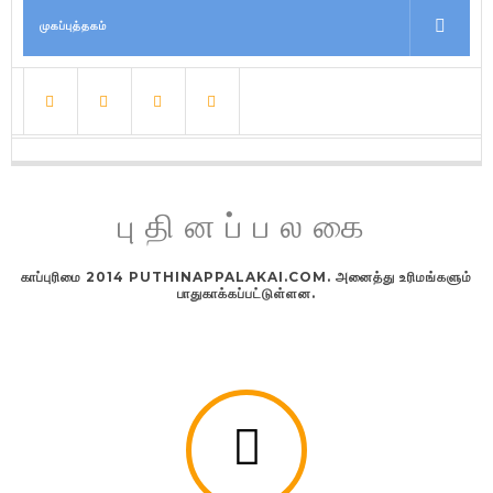
முகப்புத்தகம்
புதினப்பலகை
காப்புரிமை 2014 PUTHINAPPALAKAI.COM. அனைத்து உரிமங்களும்
பாதுகாக்கப்பட்டுள்ளன.