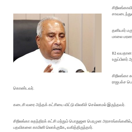
சிறிலங்காவ
சாவடைந்துள
தனியார் மர
மாலை மரணமா
82 வயதான 
உறுப்பினர் 
சிறிலங்கா ச
ராஜபக்ச ப
கொண்டவர்.
கடைசி வரை அந்தக் கட்சியை விட்டு விலகிச் செல்லாமல் இருந்தவர்.
சிறிலங்கா சுதந்திரக் கட்சி மற்றும் பொதுஜன பெரமுன அரசாங்கங்களில், 
பதவிகளை காமினி லொக்குகே, வகித்திருந்தார்.