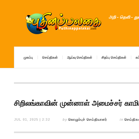
அறி – தெளி – த
முகப்பு
செய்திகள்
ஆய்வு செய்திகள்
சிறப்பு செய்திகள்
கட
சிறிலங்காவின் முன்னாள் அமைச்சர் கா
JUL 01, 2025 | 2:32
by
கொழும்புச் செய்தியாளர்
in
செய்திக