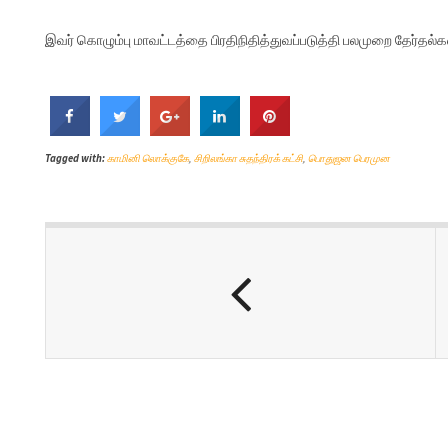
இவர் கொழும்பு மாவட்டத்தை பிரதிநிதித்துவப்படுத்தி பலமுறை தேர்தல்களி
Tagged with:
காமினி லொக்குகே
,
சிறிலங்கா சுதந்திரக் கட்சி
,
பொதுஜன பெரமுன