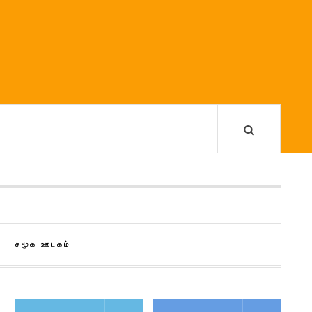
சமூக ஊடகம்