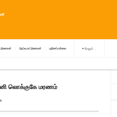
ுணி
்டுரைகள்
ஆய்வு கட்டுரைகள்
புதினப்பார்வை
மேலும் ...
மினி லொக்குகே மரணம்
ள்