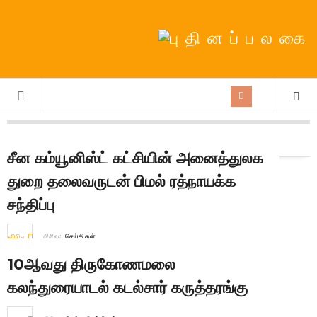
நாள்:
25th October 2025
சீன கம்யூனிஸ்ட் கட்சியின் அனைத்துலக
துறை தலைவருடன் பிமல் ரத்நாயக்க
சந்திப்பு
விரிவு
பிரிவு:
செய்திகள்
10ஆவது திருகோணமலை
கலந்துரையாடல் கடல்சார் கருத்தரங்கு