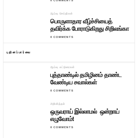
0 COMMENTS
ஆய்வு செய்திகள்
பொருளாதார வீழ்ச்சியைத்
தவிர்க்க போராடுகிறது சிறிலங்கா
0 COMMENTS
புதினப்பார்வை
ஆய்வு கட்டுரைகள்
புத்தாண்டில் தமிழினம் தாண்ட
வேண்டிய சவால்கள்
0 COMMENTS
அறிவித்தல்
ஒருவராய் இல்லாமல் ஒன்றாய்
எழுவோம்!
0 COMMENTS