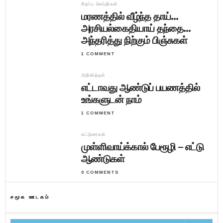
சிறப்பு செய்திகள்
மரணத்தில் வீழ்ந்த தாய்…
அரசியல்கைதியாய் தந்தை…
அந்தரித்து நிற்கும் பிஞ்சுகள்
1 COMMENT
அறிவித்தல்
எட்டாவது ஆண்டுப் பயணத்தில்
உங்களுடன் நாம்
1 COMMENT
கட்டுரைகள்
முள்ளிவாய்க்கால் பேரூழி – எட்டு
ஆண்டுகள்
0 COMMENTS
சமூக ஊடகம்