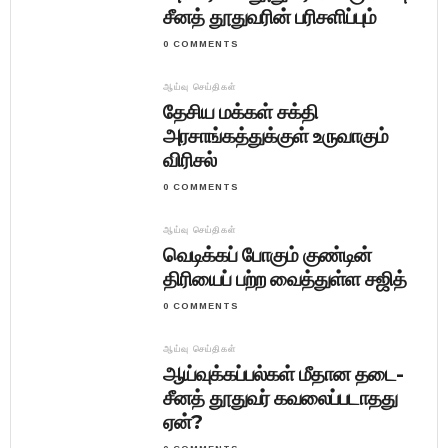
சீனத் தூதுவரின் பரிசளிப்பும்
0 COMMENTS
ஆய்வு செய்திகள்
தேசிய மக்கள் சக்தி
அரசாங்கத்துக்குள் உருவாகும்
விரிசல்
0 COMMENTS
ஆய்வு செய்திகள்
வெடிக்கப் போகும் குண்டின்
திரியைப் பற்ற வைத்துள்ள சஜித்
0 COMMENTS
ஆய்வு செய்திகள்
ஆய்வுக்கப்பல்கள் மீதான தடை-
சீனத் தூதுவர் கவலைப்படாதது
ஏன்?