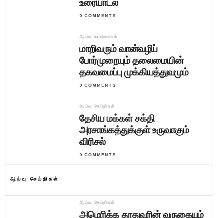
உரையாடல்
0 COMMENTS
ஆய்வு கட்டுரைகள்
மாறிவரும் வான்வழிப்
போர்முறையும் தலைமையின்
தகவமைப்பு முக்கியத்துவமும்
0 COMMENTS
ஆய்வு செய்திகள்
தேசிய மக்கள் சக்தி
அரசாங்கத்துக்குள் உருவாகும்
விரிசல்
0 COMMENTS
ஆய்வு செய்திகள்
ஆய்வு செய்திகள்
அமெரிக்க தூதுவரின் வருகையும்