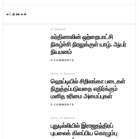
கட்டுரைகள்
கட்டுரைகள்
கர்தினாலின் ஒற்றையாட்சி
நிகழ்ச்சி நிரலுக்குள் யாழ். ஆயர்
நியமனம்
0 COMMENTS
ஆய்வு கட்டுரைகள்
ஹெய்டியில் சிறிலங்கா படைகள்
நிறுத்தப்படுவதை எதிர்க்கும்
மனித உரிமை அமைப்புகள்
0 COMMENTS
ஆய்வு கட்டுரைகள்
புதுடில்லியில் இராஜதந்திரப்
புயலைக் கிளப்பிய கொழும்பு