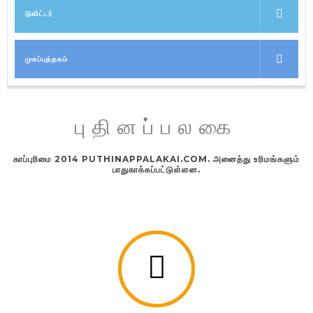
டுவிட்டர்
முகப்புத்தகம்
புதினப்பலகை
காப்புரிமை 2014 PUTHINAPPALAKAI.COM. அனைத்து உரிமங்களும்
பாதுகாக்கப்பட்டுள்ளன.