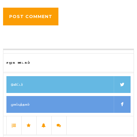
சமூக ஊடகம்
டுவிட்டர்
முகப்புத்தகம்