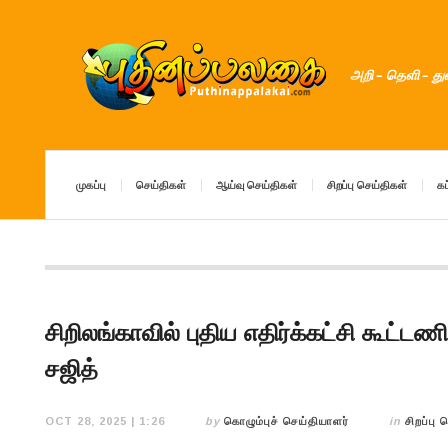
அறி – தெளி – த
முகப்பு
செய்திகள்
ஆய்வு செய்திகள்
சிறப்பு செய்திகள்
கட
சிறிலங்காவில் புதிய எதிர்க்கட்சி கூட்ட
சஜித்
OCT 28, 2025 | 1:26
by
கொழும்புச் செய்தியாளர்
in
சிறப்பு 