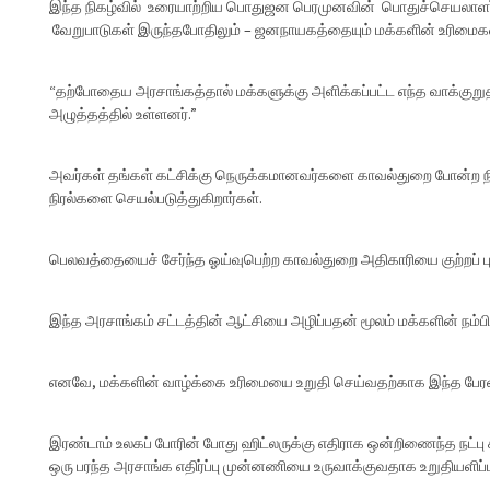
இந்த நிகழ்வில் உரையாற்றிய பொதுஜன பெரமுனவின் பொதுச்செயலாளர்,
வேறுபாடுகள் இருந்தபோதிலும் – ஜனநாயகத்தையும் மக்களின் உரிமைகளைய
“தற்போதைய அரசாங்கத்தால் மக்களுக்கு அளிக்கப்பட்ட எந்த வாக்குற
அழுத்தத்தில் உள்ளனர்.”
அவர்கள் தங்கள் கட்சிக்கு நெருக்கமானவர்களை காவல்துறை போன்ற நிறு
நிரல்களை செயல்படுத்துகிறார்கள்.
பெலவத்தையைச் சேர்ந்த ஓய்வுபெற்ற காவல்துறை அதிகாரியை குற்றப் புல
இந்த அரசாங்கம் சட்டத்தின் ஆட்சியை அழிப்பதன் மூலம் மக்களின் நம்ப
எனவே, மக்களின் வாழ்க்கை உரிமையை உறுதி செய்வதற்காக இந்த பேரணி
இரண்டாம் உலகப் போரின் போது ஹிட்லருக்கு எதிராக ஒன்றிணைந்த நட்பு 
ஒரு பரந்த அரசாங்க எதிர்ப்பு முன்னணியை உருவாக்குவதாக உறுதியளிப்ப