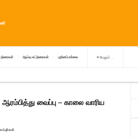
ுணி
்டுரைகள்
ஆய்வு கட்டுரைகள்
புதினப்பார்வை
மேலும் ...
ணி ஆரம்பித்து வைப்பு – காலை வாரிய
செய்திகள்