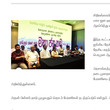
சிறிலங்காவ
மகா ஜன ஹண்
ஆரம்பித்து 
இந்த கூட்ட
ஐக்கிய தேச
தேசிய சுதந
பெரமுன ஆக
அரசாங்கத்
நடைமுறைகளு
பேரணியை இந
அறிவித்துள்ளனர்.
அதன் பின்னர் நாடு முழுவதும் தொடர் பேரணிகள் நடத்தப்படும் என்றும் அவ