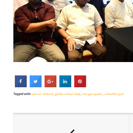
Tagged with:
எஸ்.எம்.மரிக்கார்
,
ஐக்கிய மக்கள் சக்தி
,
மகா ஜன ஹண்ட
,
மக்களின் குரல்