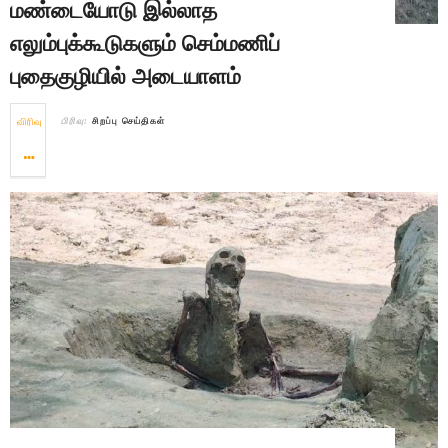
மண்டையோடு இல்லாத
எலும்புக்கூடுகளும் செம்மணிப்
புதைகுழியில் அடையாளம்
விரிவு
பிரிவு:
சிறப்பு செய்திகள்