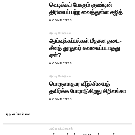
வெடிக்கப் போகும் குண்டின்
திரியைப் பற்ற வைத்துள்ள சஜித்
0 COMMENTS
ஆய்வு செய்திகள்
ஆய்வுக்கப்பல்கள் மீதான தடை-
சீனத் தூதுவர் கவலைப்படாதது
ஏன்?
0 COMMENTS
ஆய்வு செய்திகள்
பொருளாதார வீழ்ச்சியைத்
தவிர்க்க போராடுகிறது சிறிலங்கா
0 COMMENTS
புதினப்பார்வை
ஆய்வு கட்டுரைகள்