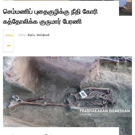
செம்மணிப் புதைகுழிக்கு நீதி கோரி
கத்தோலிக்க குருமார் பேரணி
விரிவு
பிரிவு:
சிறப்பு செய்திகள்