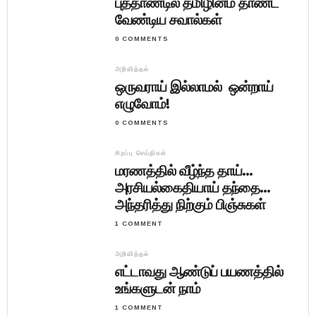
புத்தாண்டில் தமிழினம் தாண்ட
வேண்டிய சவால்கள்
0 COMMENTS
அறிவித்தல்
ஒருவராய் இல்லாமல் ஒன்றாய்
எழுவோம்!
0 COMMENTS
சிறப்பு செய்திகள்
மரணத்தில் வீழ்ந்த தாய்…
அரசியல்கைதியாய் தந்தை…
அந்தரித்து நிற்கும் பிஞ்சுகள்
1 COMMENT
அறிவித்தல்
எட்டாவது ஆண்டுப் பயணத்தில்
உங்களுடன் நாம்
1 COMMENT