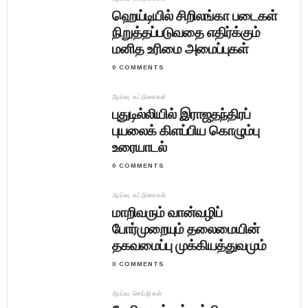
ஹெய்டியில் சிறிலங்கா படைகள்
நிறுத்தப்படுவதை எதிர்க்கும்
மனித உரிமை அமைப்புகள்
0 COMMENTS
ஆய்வு கட்டுரைகள்
புதுடில்லியில் இராஜதந்திரப்
புயலைக் கிளப்பிய கொழும்பு
உரையாடல்
0 COMMENTS
ஆய்வு கட்டுரைகள்
மாறிவரும் வான்வழிப்
போர்முறையும் தலைமையின்
தகவமைப்பு முக்கியத்துவமும்
0 COMMENTS
ஆய்வு செய்திகள்