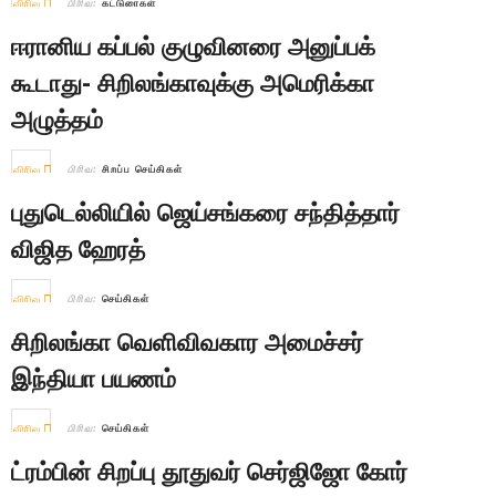
விரிவு
பிரிவு:
கட்டுரைகள்
ஈரானிய கப்பல் குழுவினரை அனுப்பக்
கூடாது- சிறிலங்காவுக்கு அமெரிக்கா
அழுத்தம்
விரிவு
பிரிவு:
சிறப்பு செய்திகள்
புதுடெல்லியில் ஜெய்சங்கரை சந்தித்தார்
விஜித ஹேரத்
விரிவு
பிரிவு:
செய்திகள்
சிறிலங்கா வெளிவிவகார அமைச்சர்
இந்தியா பயணம்
விரிவு
பிரிவு:
செய்திகள்
ட்ரம்பின் சிறப்பு தூதுவர் செர்ஜிஜோ கோர்