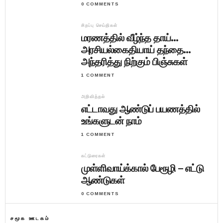
0 COMMENTS
சிறப்பு செய்திகள்
மரணத்தில் வீழ்ந்த தாய்…
அரசியல்கைதியாய் தந்தை…
அந்தரித்து நிற்கும் பிஞ்சுகள்
1 COMMENT
அறிவித்தல்
எட்டாவது ஆண்டுப் பயணத்தில்
உங்களுடன் நாம்
1 COMMENT
கட்டுரைகள்
முள்ளிவாய்க்கால் பேரூழி – எட்டு
ஆண்டுகள்
0 COMMENTS
சமூக ஊடகம்