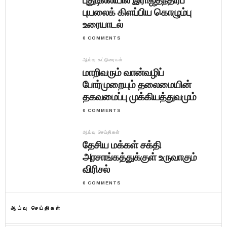
புதுடில்லியில் இராஜதந்திரப்
புயலைக் கிளப்பிய கொழும்பு
உரையாடல்
0 COMMENTS
ஆய்வு கட்டுரைகள்
மாறிவரும் வான்வழிப்
போர்முறையும் தலைமையின்
தகவமைப்பு முக்கியத்துவமும்
0 COMMENTS
ஆய்வு செய்திகள்
தேசிய மக்கள் சக்தி
அரசாங்கத்துக்குள் உருவாகும்
விரிசல்
0 COMMENTS
ஆய்வு செய்திகள்