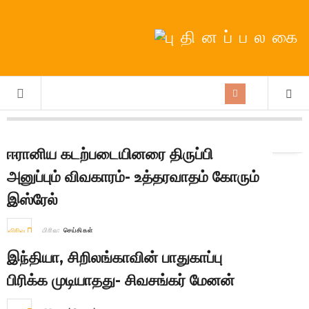
Tag Archives:
புதுடெல்லி
ஈரானிய கடற்படையினரை திருப்பி
அனுப்பும் விவகாரம்- உத்தரவாதம் கோரும்
இஸ்ரேல்
விரிவு
பிரிவு:
செய்திகள்
இந்தியா, சிறிலங்காவின் பாதுகாப்பு
பிரிக்க முடியாதது- சிவசங்கர் மேனன்