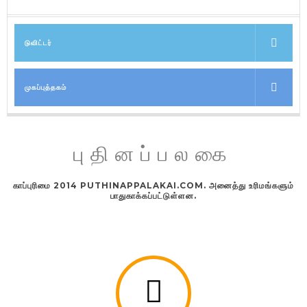
டுவிட்டர்
முகப்புத்தகம்
புதினப்பலகை
காப்புரிமை 2014 PUTHINAPPALAKAI.COM. அனைத்து உரிமங்களும்
பாதுகாக்கப்பட்டுள்ளன.