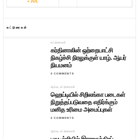
« JUL
கட்டுரைகள்
கட்டுரைகள்
கர்தினாலின் ஒற்றையாட்சி
நிகழ்ச்சி நிரலுக்குள் யாழ். ஆயர்
நியமனம்
0 COMMENTS
ஆய்வு கட்டுரைகள்
ஹெய்டியில் சிறிலங்கா படைகள்
நிறுத்தப்படுவதை எதிர்க்கும்
மனித உரிமை அமைப்புகள்
0 COMMENTS
ஆய்வு கட்டுரைகள்