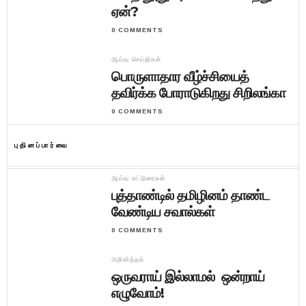
ஏன்?
0 COMMENTS
ஆய்வு செய்திகள்
பொருளாதார வீழ்ச்சியைத்
தவிர்க்க போராடுகிறது சிறிலங்கா
0 COMMENTS
புதினப்பார்வை
ஆய்வு கட்டுரைகள்
புத்தாண்டில் தமிழினம் தாண்ட
வேண்டிய சவால்கள்
0 COMMENTS
அறிவித்தல்
ஒருவராய் இல்லாமல் ஒன்றாய்
எழுவோம்!